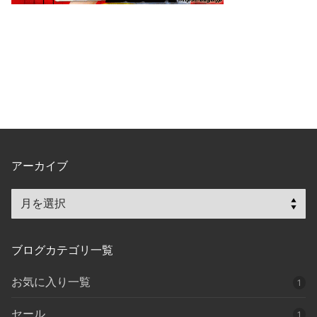
アーカイブ
ア
ー
カ
ブログカテゴリ一覧
イ
ブ
お気に入り一覧
1
セール
1