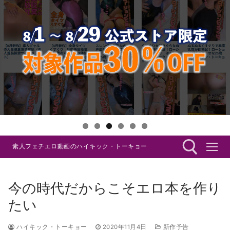
コ
素人フェチエロ動画のハイキック・トーキョー
ン
テ
ン
今の時代だからこそエロ本を作り
ツ
検索:
たい
へ
ス
ハイキック・トーキョー
2020年11月4日
新作予告