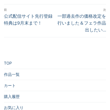
投
前
次
稿
前
次
公式配信サイト先行登録
一部過去作の価格改定を
の
の
ナ
特典は9月末まで！
行いました＆フェラ作品
投
投
出したい…
ビ
稿:
稿:
ゲ
ー
シ
TOP
ョ
ン
作品一覧
カート
購入履歴
お気に入り